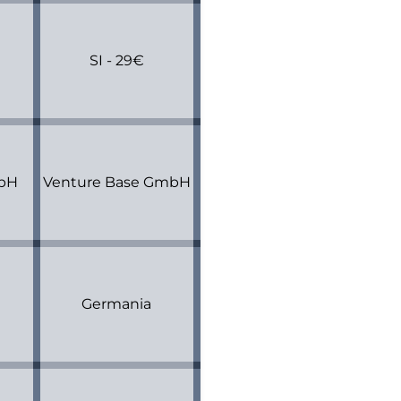
SI - 29€
bH
Venture Base GmbH
Germania