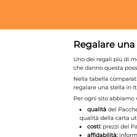
Regalare una s
Uno dei regali più di m
che danno questa possib
Nella tabella comparati
regalare una stella in It
Per ogni sito abbiamo v
qualità
del Pacchet
qualità della carta uti
costi:
prezzi del Pa
affidabilità:
informa