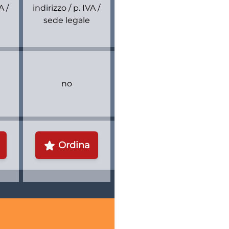
A /
indirizzo / p. IVA /
sede legale
no
Ordina