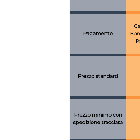
Ca
Pagamento
Bon
P
Prezzo standard
Prezzo minimo con
spedizione tracciata