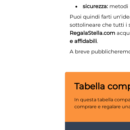
sicurezza:
metodi d
Puoi quindi farti un'ide
sottolineare che tutti i
RegalaStella.com
acqui
e affidabili
.
A breve pubblicherem
Tabella comp
In questa tabella compar
comprare e regalare una s