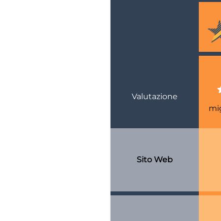
Valutazione
mig
Sito Web