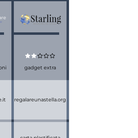
oni
gadget extra
.it
regalareunastella.org
carta plastificata