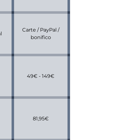
Carte / PayPal /
l
bonifico
49€ - 149€
81,95€