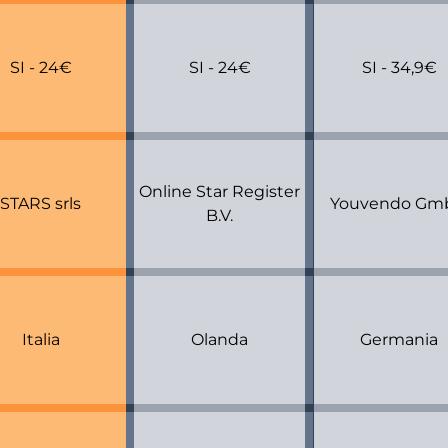
SI - 24€
SI - 24€
SI - 34,9€
Online Star Register
STARS srls
Youvendo Gm
B.V.
Italia
Olanda
Germania