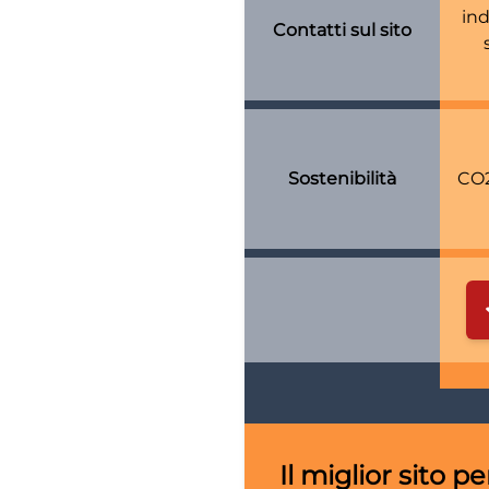
ind
Contatti sul sito
Sostenibilità
CO2
Il miglior sito p