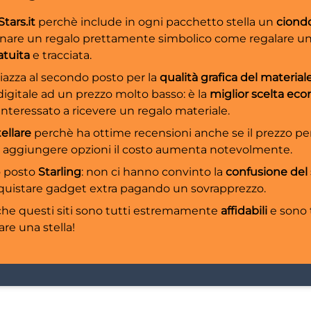
Stars.it
perchè include in ogni pacchetto stella un
ciond
nare un regalo prettamente simbolico come regalare una
atuita
e tracciata.
piazza al secondo posto per la
qualità grafica del material
digitale ad un prezzo molto basso: è la
miglior scelta ec
nteressato a ricevere un regalo materiale.
tellare
perchè ha ottime recensioni anche se il prezzo per 
r aggiungere opzioni il costo aumenta notevolmente.
o posto
Starling
: non ci hanno convinto la
confusione del
acquistare gadget extra pagando un sovrapprezzo.
e questi siti sono tutti estremamente
affidabili
e sono 
are una stella!