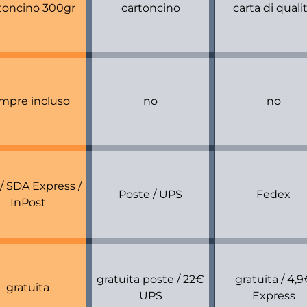
toncino 300gr
cartoncino
carta di quali
mpre incluso
no
no
/ SDA Express /
Poste / UPS
Fedex
InPost
gratuita poste / 22€
gratuita / 4,
gratuita
UPS
Express