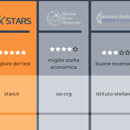
miglior scelta
liore del test
buone recensi
economica
stars.it
osr.org
istituto-stellare