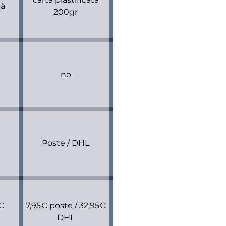
tà
200gr
no
Poste / DHL
9€
7,95€ poste / 32,95€
DHL