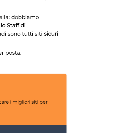
stella: dobbiamo
lo Staff di
i sono tutti siti
sicuri
er posta.
e i migliori siti per