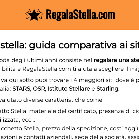
RegalaStella.com
tella: guida comparativa ai siti
oda degli ultimi anni consiste nel
regalare una ste
ilità e RegalaStella.com ti aiuta a scegliere il mig
va qui sotto puoi trovare i 4 maggiori siti dove è 
alia:
STARS
,
OSR
,
Istituto Stellare
e
Starling
.
alutato diverse caratteristiche come:
to Stella: materiale del certificato, presenza di ci
lizzata, ecc...
cchetto Stella, prezzo della spedizione, costi aggiun
zioni e contatti aziendali, sede della società, assis