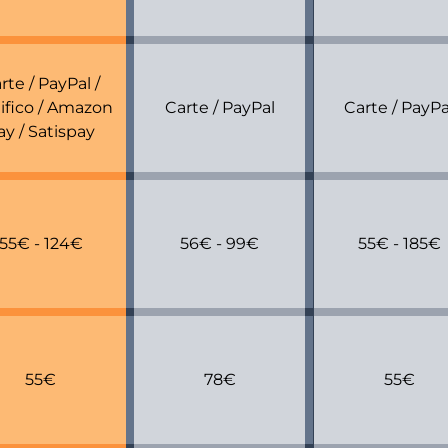
rte / PayPal /
ifico / Amazon
Carte / PayPal
Carte / PayPa
ay / Satispay
55€ - 124€
56€ - 99€
55€ - 185€
55€
78€
55€