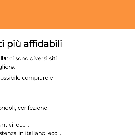
 più affidabili
lla
: ci sono diversi siti
liore.
possibile comprare e
ondoli, confezione,
tivi, ecc...
tenza in italiano, ecc...