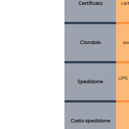
Certificato
car
Ciondolo
se
UPS 
Spedizione
Costo spedizione